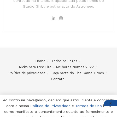
conteúdo há 5 anos. É apaixonada pelos filmes do
Studio Ghibli e astronauta do Astroneer.
Home
Todos os Jogos
Nicks para Free Fire – Melhores Nomes 2022
Política de privacidade
Faça parte do The Game Times
Contato
Ao continuar navegando, declaro que estou ciente e concordo
X
com a nossa
Política de Privacidade
e
Termos de Uso
bem
© 2024 Desenvolvido e mantido por Code Soluções
como manifesto o consentimento quanto ao fornecimento e