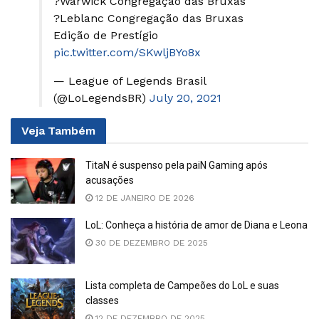
?Warwick Congregação das Bruxas
?Leblanc Congregação das Bruxas
Edição de Prestígio
pic.twitter.com/SKwljBYo8x
— League of Legends Brasil
(@LoLegendsBR)
July 20, 2021
Veja
Também
TitaN é suspenso pela paiN Gaming após
acusações
12 DE JANEIRO DE 2026
LoL: Conheça a história de amor de Diana e Leona
30 DE DEZEMBRO DE 2025
Lista completa de Campeões do LoL e suas
classes
12 DE DEZEMBRO DE 2025