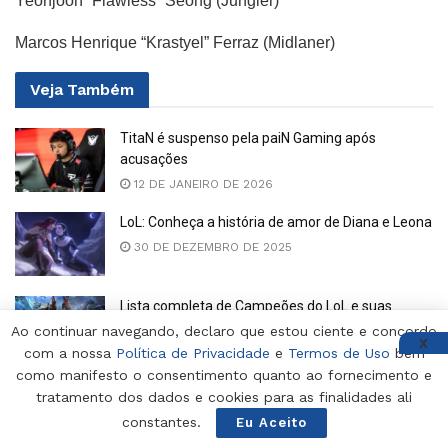
Yeonjoon “Flawless” Seong (Jungler)
Marcos Henrique “Krastyel” Ferraz (Midlaner)
Veja
Também
TitaN é suspenso pela paiN Gaming após
acusações
12 DE JANEIRO DE 2026
LoL: Conheça a história de amor de Diana e Leona
30 DE DEZEMBRO DE 2025
Lista completa de Campeões do LoL e suas
classes
Ao continuar navegando, declaro que estou ciente e concordo
X
com a nossa
Política de Privacidade
e
Termos de Uso
bem
12 DE DEZEMBRO DE 2025
como manifesto o consentimento quanto ao fornecimento e
Resposta LoLdle: Confira todas as soluções de
tratamento dos dados e cookies para as finalidades ali
hoje (dezembro 2025)
constantes.
Eu Aceito
12 DE DEZEMBRO DE 2025