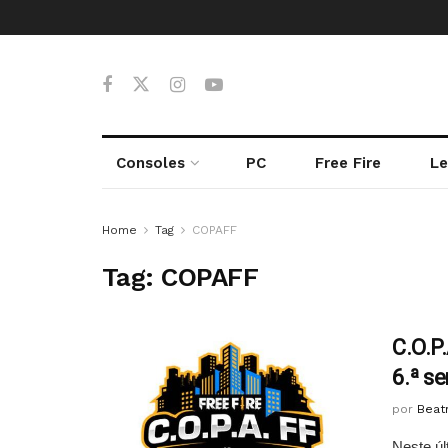
Consoles
PC
Free Fire
Le
Home
Tag
COPAFF
Tag:
COPAFF
C.O.P.
6.ª s
por
Beatr
Neste úl