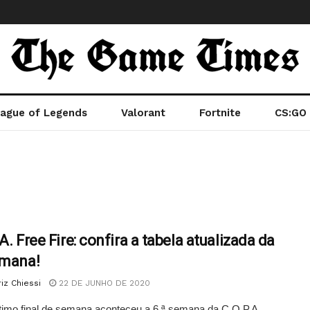
ague of Legends
Valorant
Fortnite
CS:GO
A. Free Fire: confira a tabela atualizada da
emana!
iz Chiessi
22 DE JUNHO DE 2020
timo final de semana aconteceu a 6.ª semana da C.O.P.A.