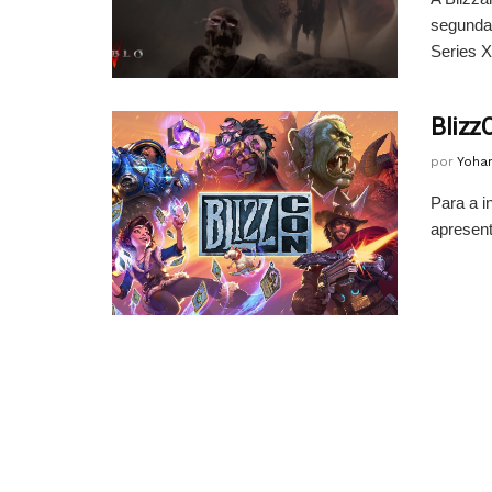
segunda-
Series X|
Blizz
por
Yoha
Para a i
apresent