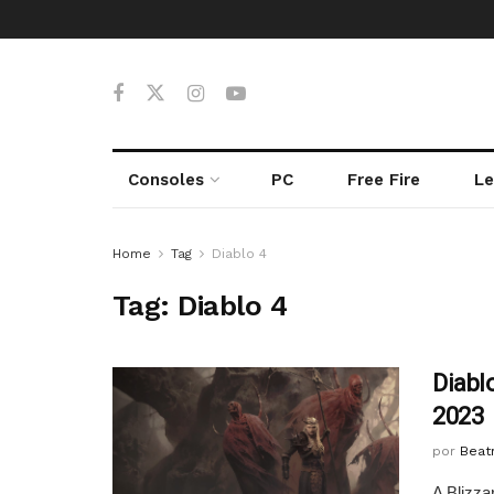
Consoles
PC
Free Fire
Le
Home
Tag
Diablo 4
Tag:
Diablo 4
Diabl
2023
por
Beatr
A Blizza