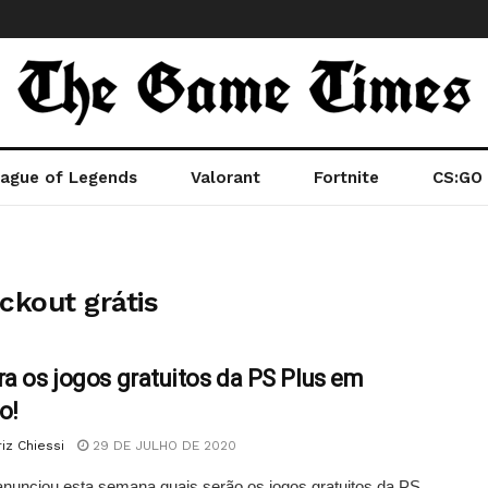
ague of Legends
Valorant
Fortnite
CS:GO
ckout grátis
ra os jogos gratuitos da PS Plus em
o!
iz Chiessi
29 DE JULHO DE 2020
nunciou esta semana quais serão os jogos gratuitos da PS