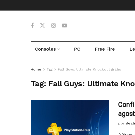
Consoles
PC
Free Fire
Le
Home
Tag
Fall Guys: Ultimate Knockout grátis
Tag:
Fall Guys: Ultimate Kno
Confi
agost
por
Beatr
A Sony a