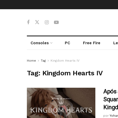
Consoles
PC
Free Fire
Le
Home
Tag
Kingdom Hearts IV
Tag:
Kingdom Hearts IV
Após 
Squar
Kingd
por
Yoha