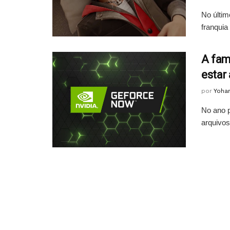
No últim
franquia
A fam
estar
por
Yoha
No ano p
arquivos