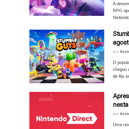
A desenv
RPG apoc
Nintendo 
Stumb
agost
por
Beatr
O popula
chegou a
de fãs e
Apres
nesta 
por
Beatr
Uma nova