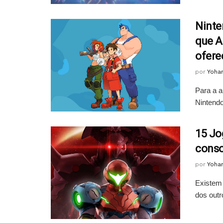
Ninte
que A
ofere
por
Yoha
Para a a
Nintendo
15 Jo
conso
por
Yoha
Existem 
dos outr