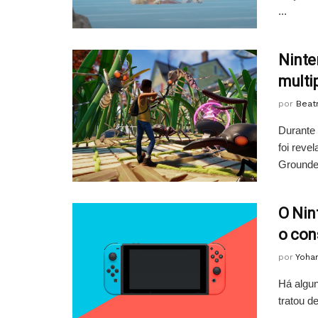
...
Ninte
multi
por
Beatr
Durante 
foi reve
Grounded
O Nin
o con
por
Yoha
Há algun
tratou d