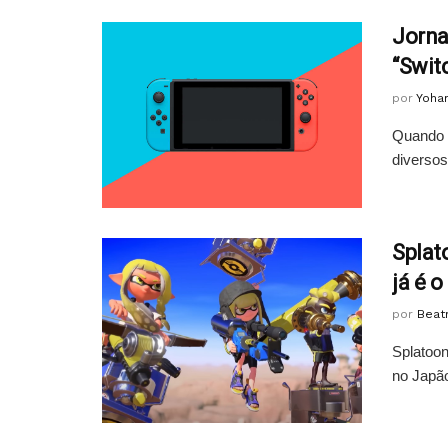
Jorna
“Swit
por
Yoha
Quando 
diversos
Splat
já é 
por
Beatr
Splatoon
no Japão