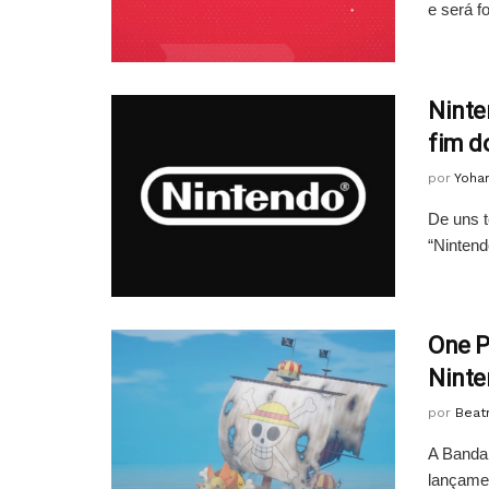
e será f
Ninte
fim do
por
Yoha
De uns 
“Nintend
One P
Ninte
por
Beatr
A Bandai
lançame