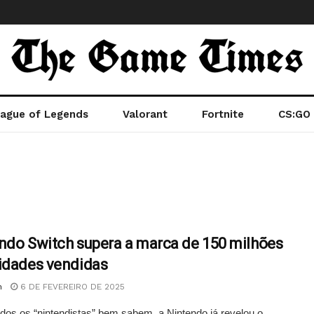
ague of Legends
Valorant
Fortnite
CS:GO
ndo Switch supera a marca de 150 milhões
idades vendidas
n
6 DE FEVEREIRO DE 2025
os os “nintendistas” bem sabem, a Nintendo já revelou o