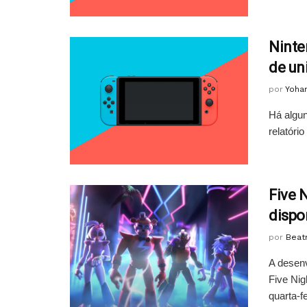
Ninte
de un
por
Yoha
Há algun
relatóri
Five N
dispo
por
Beatr
A desenv
Five Nig
quarta-fe