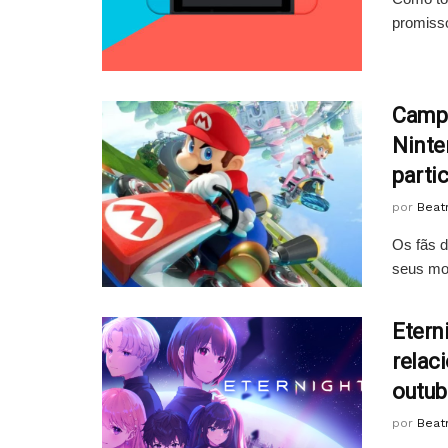
promisso
Campe
Ninte
partic
por
Beatr
Os fãs d
seus mot
Etern
relac
outub
por
Beatr