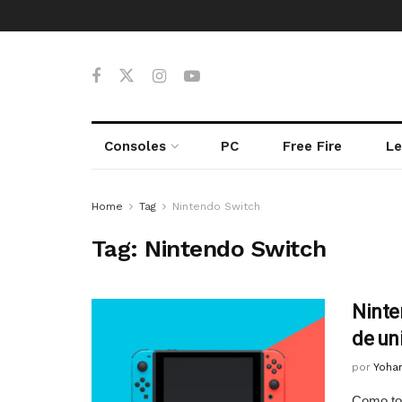
Consoles
PC
Free Fire
Le
Home
Tag
Nintendo Switch
Tag:
Nintendo Switch
Ninte
de un
por
Yoha
Como tod