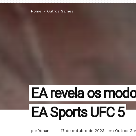
Home
Outros Games
EA revela os modo
EA Sports UFC 5
por
Yohan
17 de outubro de 2023
em
Outros G