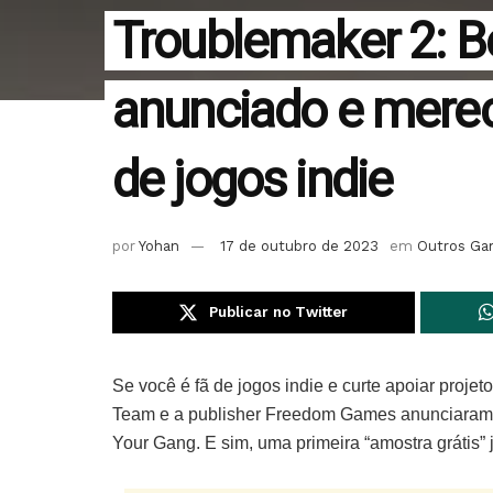
Troublemaker 2: 
anunciado e merec
de jogos indie
por
Yohan
17 de outubro de 2023
em
Outros G
Publicar no Twitter
Se você é fã de jogos indie e curte apoiar pro
Team e a publisher Freedom Games anunciaram 
Your Gang. E sim, uma primeira “amostra grátis” j