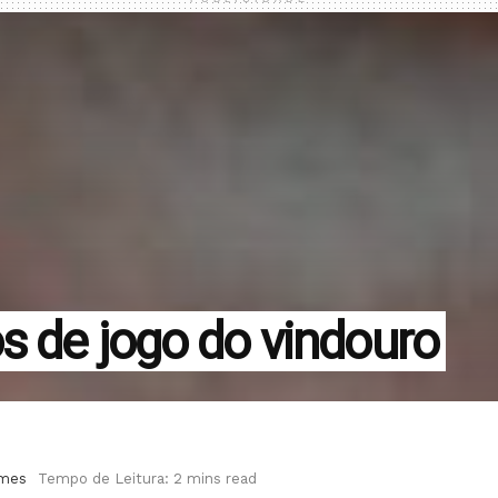
s de jogo do vindouro
ames
Tempo de Leitura: 2 mins read