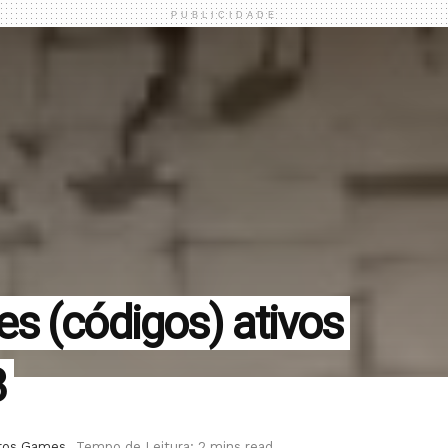
PUBLICIDADE
s (códigos) ativos
3
ros Games
Tempo de Leitura: 2 mins read