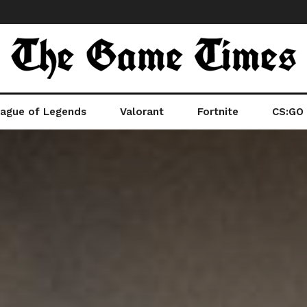
ague of Legends
Valorant
Fortnite
CS:GO