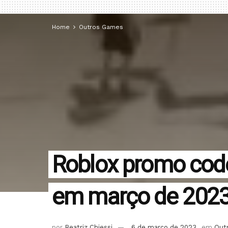
Home
Outros Games
Roblox promo code
em março de 202
por
Beatriz Chiessi
6 de março de 2023
em
Out