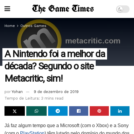
Home
Outros Games
A Nintendo foi a melhor da
década? Segundo o site
Metacritic, sim!
por
Yohan
9 de dezembro de 2019
Tempo de Leitura: 3 mins read
Já faz algum tempo que a Microsoft (com o Xbox) e a Sony
(com o
PlayStation
) têm lutado pelo domínio do mundo dos