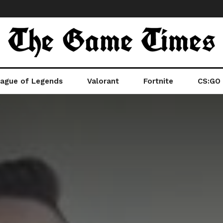
ague of Legends
Valorant
Fortnite
CS:GO