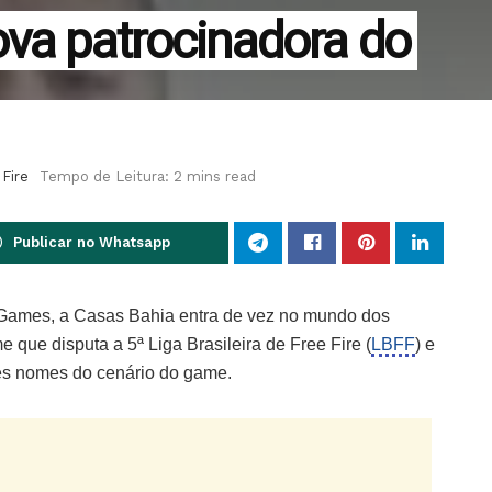
ova patrocinadora do
 Fire
Tempo de Leitura: 2 mins read
Publicar no Whatsapp
e Games, a Casas Bahia entra de vez no mundo dos
e que disputa a 5ª Liga Brasileira de Free Fire (
LBFF
) e
res nomes do cenário do game.