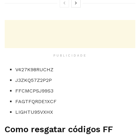
PUBLICIDADE
V427K98RUCHZ
J3ZKQ57Z2P2P
FFCMCPSJ99S3
FAGTFQRDE1XCF
LIGHTU95VXHX
Como resgatar códigos FF