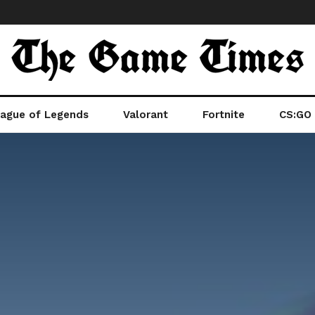
ague of Legends
Valorant
Fortnite
CS:GO