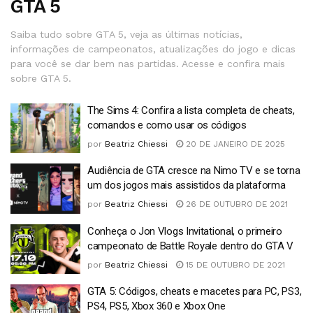
GTA 5
Saiba tudo sobre GTA 5, veja as últimas notícias,
informações de campeonatos, atualizações do jogo e dicas
para você se dar bem nas partidas. Acesse e confira mais
sobre GTA 5.
The Sims 4: Confira a lista completa de cheats,
comandos e como usar os códigos
por
Beatriz Chiessi
20 DE JANEIRO DE 2025
Audiência de GTA cresce na Nimo TV e se torna
um dos jogos mais assistidos da plataforma
por
Beatriz Chiessi
26 DE OUTUBRO DE 2021
Conheça o Jon Vlogs Invitational, o primeiro
campeonato de Battle Royale dentro do GTA V
por
Beatriz Chiessi
15 DE OUTUBRO DE 2021
GTA 5: Códigos, cheats e macetes para PC, PS3,
PS4, PS5, Xbox 360 e Xbox One