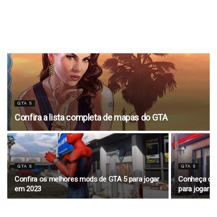
GTA 5
Confira a lista completa de mapas do GTA
GTA 5
GTA 5
Confira os melhores mods de GTA 5 para jogar
Conheça os 
em 2023
para jogar 