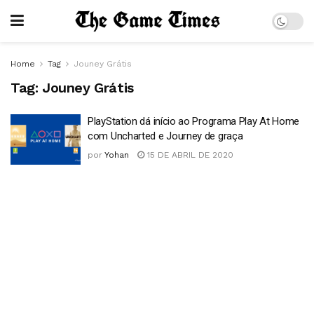
Home
Tag
Jouney Grátis
Tag:
Jouney Grátis
PlayStation dá início ao Programa Play At Home
com Uncharted e Journey de graça
por
Yohan
15 DE ABRIL DE 2020