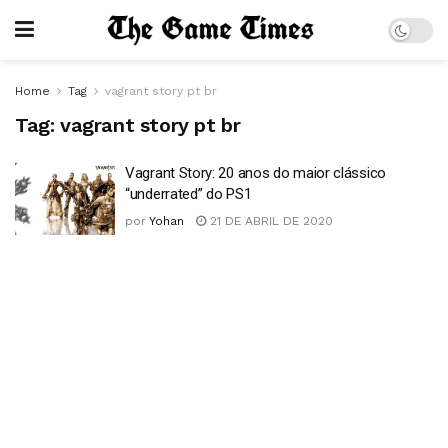
Home
Tag
vagrant story pt br
Tag:
vagrant story pt br
Vagrant Story: 20 anos do maior clássico
“underrated” do PS1
por
Yohan
21 DE ABRIL DE 2020