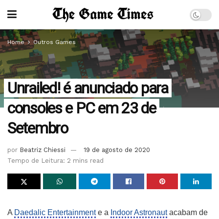
Home
Outros Games
Unrailed! é anunciado para
consoles e PC em 23 de
Setembro
por
Beatriz Chiessi
19 de agosto de 2020
Tempo de Leitura: 2 mins read
A
Daedalic Entertainment
e a
Indoor Astronaut
acabam de