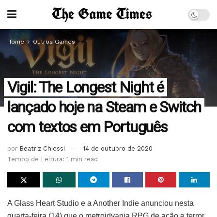
Home
Outros Games
Vigil: The Longest Night é
lançado hoje na Steam e Switch
com textos em Português
por
Beatriz Chiessi
14 de outubro de 2020
Tempo de Leitura: 1 min read
A Glass Heart Studio e a Another Indie anunciou nesta
quarta-feira (14) que o metroidvania RPG de ação e terror