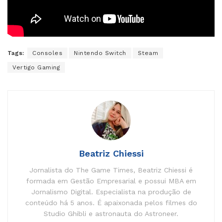
Tags:
Consoles
Nintendo Switch
Steam
Vertigo Gaming
Beatriz Chiessi
Jornalista do The Game Times, Beatriz Chiessi é
formada em Gestão Empresarial e possui MBA em
Jornalismo Digital. Especialista na produção de
conteúdo há 5 anos. É apaixonada pelos filmes do
Studio Ghibli e astronauta do Astroneer.