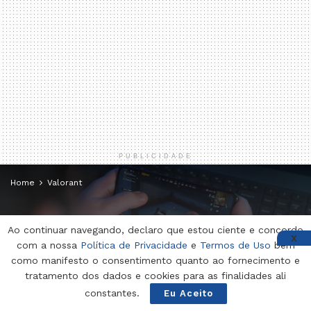
PUBLICIDADE
Home
Valorant
Ao continuar navegando, declaro que estou ciente e concordo
X
Valorant – Timing e Estratégia
com a nossa
Política de Privacidade
e
Termos de Uso
bem
como manifesto o consentimento quanto ao fornecimento e
no Mundo dos Jogos
tratamento dos dados e cookies para as finalidades ali
constantes.
Eu Aceito
por
Redação
22 de setembro de 2023