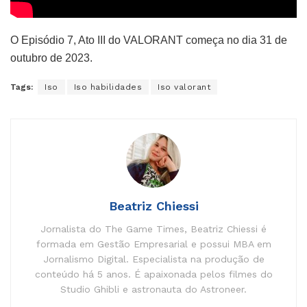
O Episódio 7, Ato III do VALORANT começa no dia 31 de
outubro de 2023.
Tags:
Iso
Iso habilidades
Iso valorant
Beatriz Chiessi
Jornalista do The Game Times, Beatriz Chiessi é
formada em Gestão Empresarial e possui MBA em
Jornalismo Digital. Especialista na produção de
conteúdo há 5 anos. É apaixonada pelos filmes do
Studio Ghibli e astronauta do Astroneer.