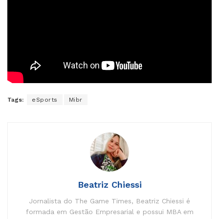
Tags:
eSports
Mibr
Beatriz Chiessi
Jornalista do The Game Times, Beatriz Chiessi é
formada em Gestão Empresarial e possui MBA em