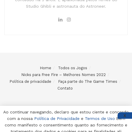
Studio Ghibli e astronauta do Astroneer.
Home
Todos os Jogos
Nicks para Free Fire – Melhores Nomes 2022
Política de privacidade
Faça parte do The Game Times
Contato
Ao continuar navegando, declaro que estou ciente e concordo
X
com a nossa
Política de Privacidade
e
Termos de Uso
bem
© 2024 Desenvolvido e mantido por Code Soluções
como manifesto o consentimento quanto ao fornecimento e
tratamento dos dados e cookies para as finalidades ali