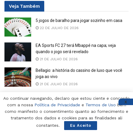
Veja
Também
5 jogos de baralho para jogar sozinho em casa
22 DE JULHO DE 2026
EA Sports FC 27 terá Mbappé na capa; veja
quando o jogo será revelado
21 DE JULHO DE 2026
Bellagio: a história do cassino de luxo que você
joga ao vivo
21 DE JULHO DE 2026
Rumor indica fechamento de estúdios do Xbox e
Ao continuar navegando, declaro que estou ciente e concordo
milhares de demissões
X
com a nossa
Política de Privacidade
e
Termos de Uso
bem
1 DE JULHO DE 2026
como manifesto o consentimento quanto ao fornecimento e
tratamento dos dados e cookies para as finalidades ali
constantes.
Eu Aceito