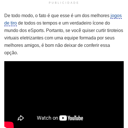
PUBLICIDADE
De todo modo, o fato é que esse é um dos melhores
jogos
de tiro
de todos os tempos e um verdadeiro ícone do
mundo dos eSports. Portanto, se você quiser curtir tiroteios
virtuais eletrizantes com uma equipe formada por seus
melhores amigos, é bom não deixar de conferir essa
opção.