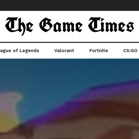
ague of Legends
Valorant
Fortnite
CS:GO