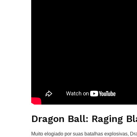
Dragon Ball: Raging Bl
Muito elogiado por suas batalhas explosivas, Dra