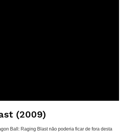
ast (2009)
gon Ball: Raging Blast não poderia ficar de fora desta